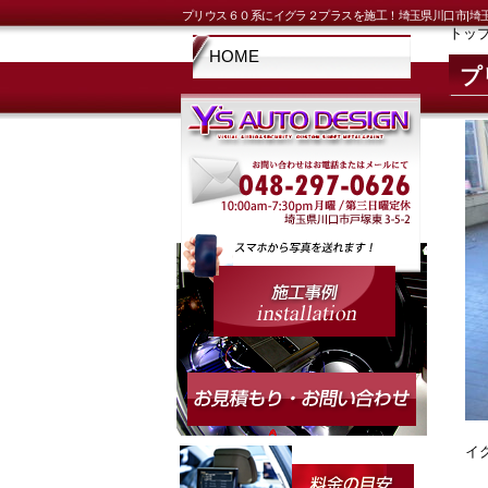
プリウス６０系にイグラ２プラスを施工！埼玉県川口市|埼
トッ
HOME
プ
イ