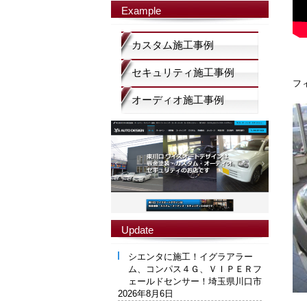
Example
カスタム施工事例
セキュリティ施工事例
フ
オーディオ施工事例
Update
シエンタに施工！イグラアラー
ム、コンパス４Ｇ、ＶＩＰＥＲフ
ェールドセンサー！埼玉県川口市
2026年8月6日