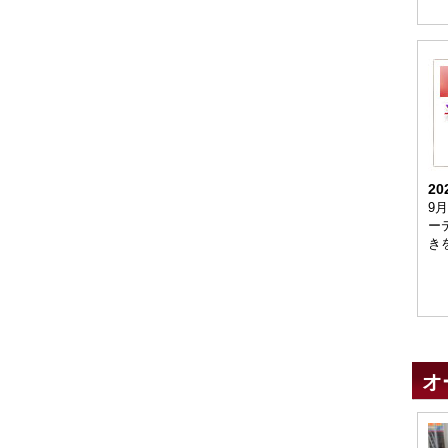
20
9
ーテ
き
オ