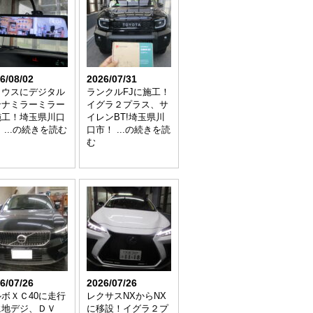
6/08/02
2026/07/31
リウスにデジタル
ランクルFJに施工！
ンナミラーミラー
イグラ２プラス、サ
施工！埼玉県川口
イレンBT!埼玉県川
 ...の続きを読む
口市！ ...の続きを読
む
6/07/26
2026/07/26
ボＸＣ40に走行
レクサスNXからNX
に地デジ、ＤＶ
に移設！イグラ２プ