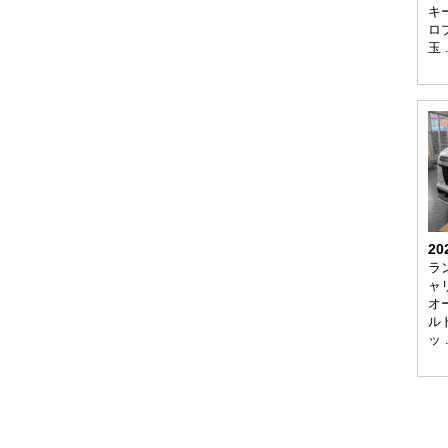
キ
ロ
玉 
20
ラ
ャ
オ
ル
ッ 