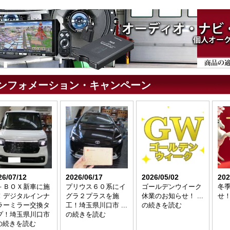
ンフォメーション・キャンペーン
26/07/12
2026/06/17
2026/05/02
202
－ＢＯＸ新車に施
プリウス６０系にイ
ゴールデンウイーク
冬
！デジタルインナ
グラ２プラスを施
休業のお知らせ！ ...
せ！
ラーミラー交換タ
工！埼玉県川口市 ...
の続きを読む
プ！埼玉県川口市
の続きを読む
.の続きを読む