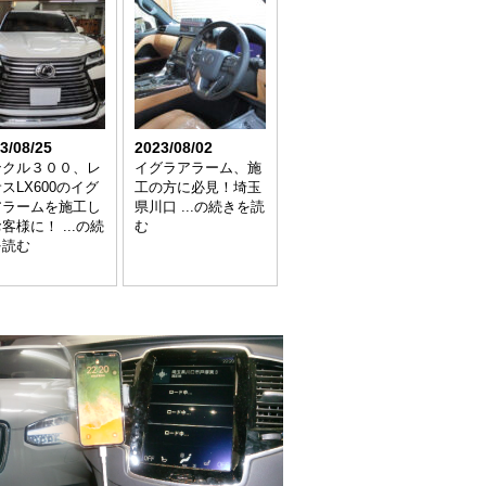
3/08/25
2023/08/02
ンクル３００、レ
イグラアラーム、施
スLX600のイグ
工の方に必見！埼玉
アラームを施工し
県川口 ...の続きを読
客様に！ ...の続
む
を読む