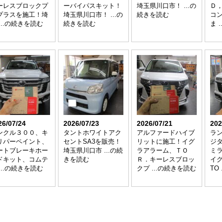
ーレスブロックプ
ーバイパスキット！
埼玉県川口市！ ...の
Ｄ
プラスを施工！埼
埼玉県川口市！ ...の
続きを読む
コ
...の続きを読む
続きを読む
ま 
26/07/24
2026/07/23
2026/07/21
202
ンクル３００、キ
タントホワイトアク
アルファードハイブ
ラ
リパーペイント、
セントSA3を販売！
リットに施工！イグ
ジ
ートブレーキホー
埼玉県川口市 ...の続
ラアラーム、ＴＯ
ミ
ドキット、コムテ
きを読む
Ｒ．キーレスブロッ
イ
...の続きを読む
クプ ...の続きを読む
TO