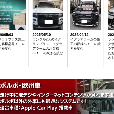
26/05/03
2025/05/10
2024/04/12
202
グラ２プラス施工
ランクル250のイグ
イグラアラームの施
ラ
客様必見！ ...の
ラ２プラス、イグラ
工の皆様へ！ ...の続
クサ
きを読む
アラームのお客様
きを読む
ラ
へ！ ...の続きを読む
たお
き