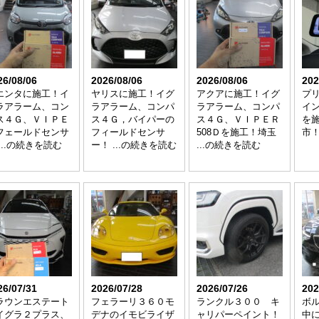
26/08/06
2026/08/06
2026/08/06
202
エンタに施工！イ
ヤリスに施工！イグ
アクアに施工！イグ
プ
ラアラーム、コン
ラアラーム、コンパ
ラアラーム、コンパ
イ
ス４Ｇ、ＶＩＰＥ
ス４Ｇ，バイパーの
ス４Ｇ、ＶＩＰＥＲ
を
フェールドセンサ
フィールドセンサ
508Ｄを施工！埼玉
市！
...の続きを読む
ー！ ...の続きを読む
...の続きを読む
26/07/31
2026/07/28
2026/07/26
202
ラウンエステート
フェラーリ３６０モ
ランクル３００ キ
ボル
イグラ２プラス、
デナのイモビライザ
ャリパーペイント！
中