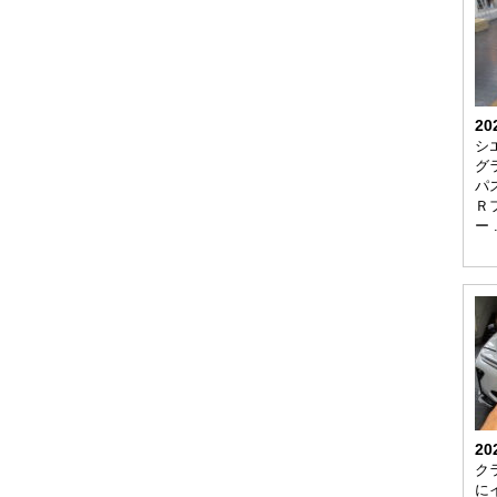
20
シ
グ
パ
Ｒ
ー 
20
ク
に