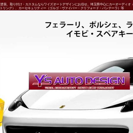
金塗装、取り付け・カスタムならワイズオートデザインにお任せ。埼玉県中心にカーオーディオ
ンドストリング）、カーセキュリティー（ゴルゴ・ヴァイパー・クリフォード・パンテーラ）等