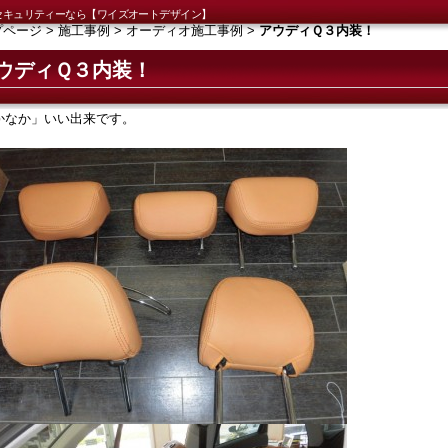
セキュリティーなら【ワイズオートデザイン】
プページ
>
施工事例
>
オーディオ施工事例
>
アウディＱ３内装！
ウディＱ３内装！
かなか」いい出来です。