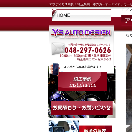
アウディＱ３内装！|埼玉県川口市のカーオーディオ、カー
トッ
HOME
ア
な