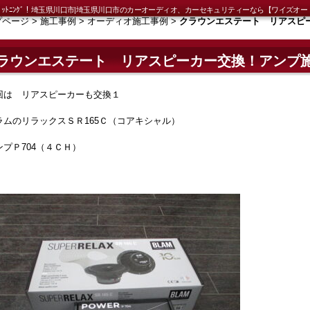
ｯﾄﾆﾝｸﾞ！埼玉県川口市|埼玉県川口市のカーオーディオ、カーセキュリティーなら【ワイズオー
プページ
>
施工事例
>
オーディオ施工事例
>
クラウンエステート リアスピーカ
ラウンエステート リアスピーカー交換！アンプ施工、
回は リアスピーカーも交換１
ラムのリラックスＳＲ165Ｃ（コアキシャル）
ンプＰ704（４ＣＨ）