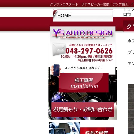
クラウンエステート リアスピーカー交換！アンプ施工、ﾃﾞ
トッ
口市
HOME
ク
今
ブ
ア