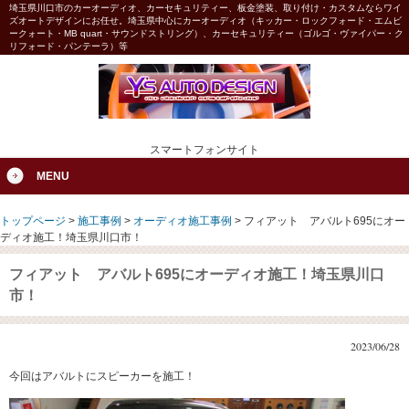
埼玉県川口市のカーオーディオ、カーセキュリティー、板金塗装、取り付け・カスタムならワイ
ズオートデザインにお任せ。埼玉県中心にカーオーディオ（キッカー・ロックフォード・エムビ
ークォート・MB quart・サウンドストリング）、カーセキュリティー（ゴルゴ・ヴァイパー・ク
リフォード・パンテーラ）等
スマートフォンサイト
MENU
トップページ
>
施工事例
>
オーディオ施工事例
>
フィアット アバルト695にオー
ディオ施工！埼玉県川口市！
フィアット アバルト695にオーディオ施工！埼玉県川口
市！
2023/06/28
今回はアバルトにスピーカーを施工！