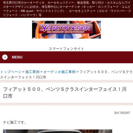
埼玉県川口市のカーオーディオ、カーセキュリティー、板金塗装、取り付け・カスタムならワイ
ズオートデザインにお任せ。埼玉県中心にカーオーディオ（キッカー・ロックフォード・エムビ
ークォート・MB quart・サウンドストリング）、カーセキュリティー（ゴルゴ・ヴァイパー・ク
リフォード・パンテーラ）等
スマートフォンサイト
MENU
トップページ
>
施工事例
>
オーディオ施工事例
>
フィアット５００、ベンツＳクラ
スインターフェイス！川口市
フィアット５００、ベンツＳクラスインターフェイス！川
口市
2017/02/07
ナビ施工です。