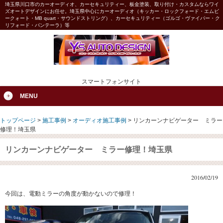
埼玉県川口市のカーオーディオ、カーセキュリティー、板金塗装、取り付け・カスタムならワイ
ズオートデザインにお任せ。埼玉県中心にカーオーディオ（キッカー・ロックフォード・エムビ
ークォート・MB quart・サウンドストリング）、カーセキュリティー（ゴルゴ・ヴァイパー・ク
リフォード・パンテーラ）等
スマートフォンサイト
MENU
トップページ
>
施工事例
>
オーディオ施工事例
>
リンカーンナビゲーター ミラー
修理！埼玉県
リンカーンナビゲーター ミラー修理！埼玉県
2016/02/19
今回は、電動ミラーの角度が動かないので修理！