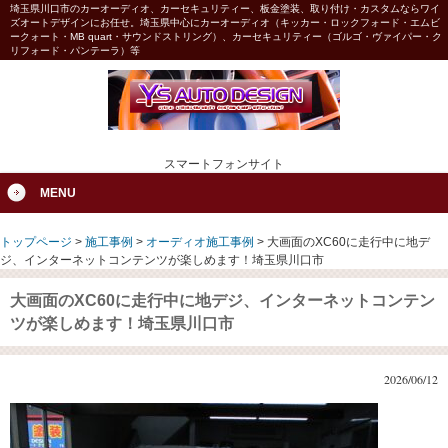
埼玉県川口市のカーオーディオ、カーセキュリティー、板金塗装、取り付け・カスタムならワイ
ズオートデザインにお任せ。埼玉県中心にカーオーディオ（キッカー・ロックフォード・エムビ
ークォート・MB quart・サウンドストリング）、カーセキュリティー（ゴルゴ・ヴァイパー・ク
リフォード・パンテーラ）等
スマートフォンサイト
MENU
トップページ
>
施工事例
>
オーディオ施工事例
>
大画面のXC60に走行中に地デ
ジ、インターネットコンテンツが楽しめます！埼玉県川口市
大画面のXC60に走行中に地デジ、インターネットコンテン
ツが楽しめます！埼玉県川口市
2026/06/12