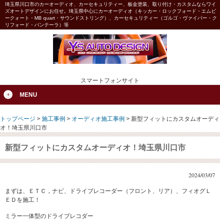
埼玉県川口市のカーオーディオ、カーセキュリティー、板金塗装、取り付け・カスタムならワイ
ズオートデザインにお任せ。埼玉県中心にカーオーディオ（キッカー・ロックフォード・エムビ
ークォート・MB quart・サウンドストリング）、カーセキュリティー（ゴルゴ・ヴァイパー・ク
リフォード・パンテーラ）等
スマートフォンサイト
MENU
トップページ
>
施工事例
>
オーディオ施工事例
>
新型フィットにカスタムオーディ
オ！埼玉県川口市
新型フィットにカスタムオーディオ！埼玉県川口市
2024/03/07
まずは、ＥＴＣ，ナビ、ドライブレコーダー（フロント、リア）、フィオグＬ
ＥＤを施工！
ミラー一体型のドライブレコダー