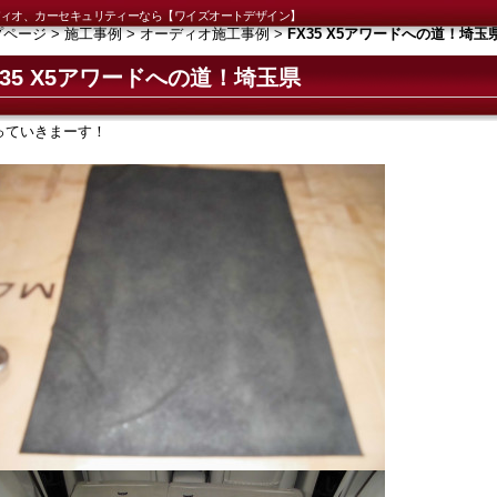
オーディオ、カーセキュリティーなら【ワイズオートデザイン】
プページ
>
施工事例
>
オーディオ施工事例
>
FX35 X5アワードへの道！埼玉
X35 X5アワードへの道！埼玉県
っていきまーす！