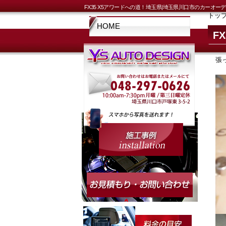
FX35 X5アワードへの道！埼玉県|埼玉県川口市のカー
トッ
HOME
F
張