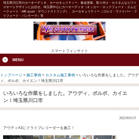
埼玉県川口市のカーオーディオ、カーセキュリティー、板金塗装、取り付け・カスタムならワイ
ズオートデザインにお任せ。埼玉県中心にカーオーディオ（キッカー・ロックフォード・エムビ
ークォート・MB quart・サウンドストリング）、カーセキュリティー（ゴルゴ・ヴァイパー・ク
リフォード・パンテーラ）等
スマートフォンサイト
MENU
トップページ
>
施工事例
>
カスタム施工事例
>
いろいろな作業をしました。アウデ
ィ、ボルボ、カイエン！埼玉県川口市
いろいろな作業をしました。アウディ、ボルボ、カイエ
ン！埼玉県川口市
2023/03/15
アウディA3にドライブレコーダーを施工！