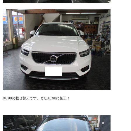
XC90の載せ替えです。またXC90に施工！