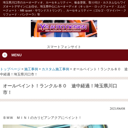
埼玉県川口市のカーオーディオ、カーセキュリティー、板金塗装、取り付け・カスタムならワイ
ズオートデザインにお任せ。埼玉県中心にカーオーディオ（キッカー・ロックフォード・エムビ
ークォート・MB quart・サウンドストリング）、カーセキュリティー（ゴルゴ・ヴァイパー・ク
リフォード・パンテーラ）等
スマートフォンサイト
MENU
トップページ
>
施工事例
>
カスタム施工事例
>
オールペイント！ランクル８０ 途
中経過！埼玉県川口市！
オールペイント！ランクル８０ 途中経過！埼玉県川口
市！
2021/06/08
ＢＭＷ ＭＩＮＩのカリビアンアクアにペイント！