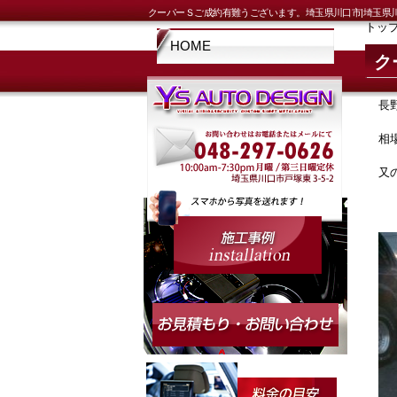
クーパーＳご成約有難うございます。埼玉県川口市|埼玉県
トッ
HOME
ク
長
相
又