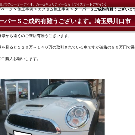
川口市のカーオーディオ、カーセキュリティーなら【ワイズオートデザイン】
プページ
>
施工事例
>
カスタム施工事例
>
クーパーＳご成約有難うございま
ーパーＳご成約有難うございます。埼玉県川口市
野県から遠くのご来店有難うございます。
場を見ると１２０万～１４０万の取引されている車ですが破格の９０万円で乗
のご購入お願いします。