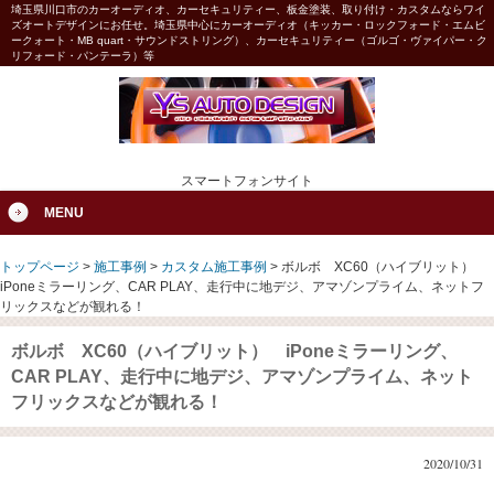
埼玉県川口市のカーオーディオ、カーセキュリティー、板金塗装、取り付け・カスタムならワイ
ズオートデザインにお任せ。埼玉県中心にカーオーディオ（キッカー・ロックフォード・エムビ
ークォート・MB quart・サウンドストリング）、カーセキュリティー（ゴルゴ・ヴァイパー・ク
リフォード・パンテーラ）等
スマートフォンサイト
MENU
トップページ
>
施工事例
>
カスタム施工事例
>
ボルボ XC60（ハイブリット）
iPoneミラーリング、CAR PLAY、走行中に地デジ、アマゾンプライム、ネットフ
リックスなどが観れる！
ボルボ XC60（ハイブリット） iPoneミラーリング、
CAR PLAY、走行中に地デジ、アマゾンプライム、ネット
フリックスなどが観れる！
2020/10/31