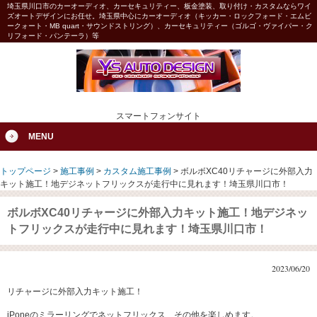
埼玉県川口市のカーオーディオ、カーセキュリティー、板金塗装、取り付け・カスタムならワイ
ズオートデザインにお任せ。埼玉県中心にカーオーディオ（キッカー・ロックフォード・エムビ
ークォート・MB quart・サウンドストリング）、カーセキュリティー（ゴルゴ・ヴァイパー・ク
リフォード・パンテーラ）等
スマートフォンサイト
MENU
トップページ
>
施工事例
>
カスタム施工事例
>
ボルボXC40リチャージに外部入力
キット施工！地デジネットフリックスが走行中に見れます！埼玉県川口市！
ボルボXC40リチャージに外部入力キット施工！地デジネッ
トフリックスが走行中に見れます！埼玉県川口市！
2023/06/20
リチャージに外部入力キット施工！
iPoneのミラーリングでネットフリックス、その他を楽しめます。