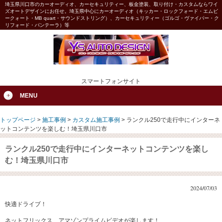
埼玉県川口市のカーオーディオ、カーセキュリティー、板金塗装、取り付け・カスタムならワイ
ズオートデザインにお任せ。埼玉県中心にカーオーディオ（キッカー・ロックフォード・エムビ
ークォート・MB quart・サウンドストリング）、カーセキュリティー（ゴルゴ・ヴァイパー・ク
リフォード・パンテーラ）等
スマートフォンサイト
MENU
トップページ
>
施工事例
>
カスタム施工事例
>
ランクル250で走行中にインターネ
ットコンテンツを楽しむ！埼玉県川口市
ランクル250で走行中にインターネットコンテンツを楽し
む！埼玉県川口市
2024/07/03
快適ドライブ！
ネットフリックス、アマゾンプライムビデオが楽します！