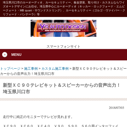
埼玉県川口市のカーオーディオ、カーセキュリティー、板金塗装、取り付け・カスタムならワイ
ズオートデザインにお任せ。埼玉県中心にカーオーディオ（キッカー・ロックフォード・エムビ
ークォート・MB quart・サウンドストリング）、カーセキュリティー（ゴルゴ・ヴァイパー・ク
リフォード・パンテーラ）等
スマートフォンサイト
MENU
トップページ
>
施工事例
>
カスタム施工事例
>
新型ＸＣ９０テレビキット＆スピー
カーからの音声出力！埼玉県川口市
新型ＸＣ９０テレビキット＆スピーカーからの音声出力！
埼玉県川口市
2018/07/03
走行中に純正のモニターでテレビが見れます。
ＸＣ９０、ＸＣ６０、ＸＣ４０、Ｖ９０、Ｓ９０、Ｓ６０用インターフェイ