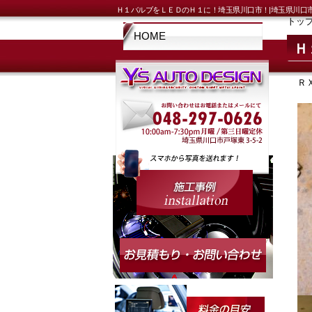
Ｈ１バルブをＬＥＤのＨ１に！埼玉県川口市！|埼玉県川口
トッ
HOME
Ｈ
Ｒ