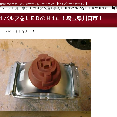
市のカーオーディオ、カーセキュリティーなら【ワイズオートデザイン】
プページ
>
施工事例
>
カスタム施工事例
>
Ｈ１バルブをＬＥＤのＨ１に！埼
１バルブをＬＥＤのＨ１に！埼玉県川口市！
Ｘ－７のライトを加工！