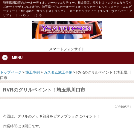
埼玉県川口市のカーオーディオ、カーセキュリティー、板金塗装、取り付け・カスタムならワイ
ズオートデザインにお任せ。埼玉県中心にカーオーディオ（キッカー・ロックフォード・エムビ
ークォート・MB quart・サウンドストリング）、カーセキュリティー（ゴルゴ・ヴァイパー・ク
リフォード・パンテーラ）等
スマートフォンサイト
MENU
トップページ
>
施工事例
>
カスタム施工事例
>
RVRのグリルペイント！埼玉県川
口市
RVRのグリルペイント！埼玉県川口市
2025/05/21
今回は、グリルのメッキ部分をピアノブラックにペイント！
作業時間は３間日です。