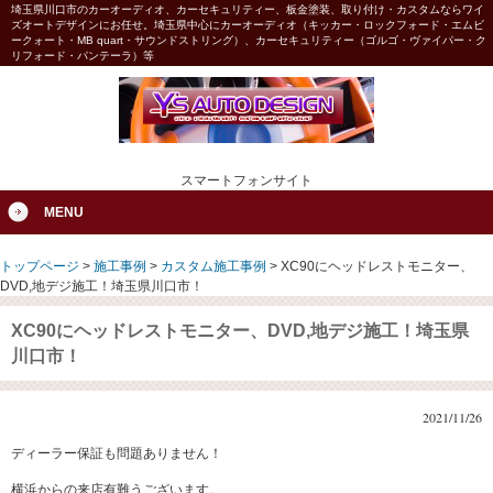
埼玉県川口市のカーオーディオ、カーセキュリティー、板金塗装、取り付け・カスタムならワイ
ズオートデザインにお任せ。埼玉県中心にカーオーディオ（キッカー・ロックフォード・エムビ
ークォート・MB quart・サウンドストリング）、カーセキュリティー（ゴルゴ・ヴァイパー・ク
リフォード・パンテーラ）等
スマートフォンサイト
MENU
トップページ
>
施工事例
>
カスタム施工事例
>
XC90にヘッドレストモニター、
DVD,地デジ施工！埼玉県川口市！
XC90にヘッドレストモニター、DVD,地デジ施工！埼玉県
川口市！
2021/11/26
ディーラー保証も問題ありません！
横浜からの来店有難うございます。