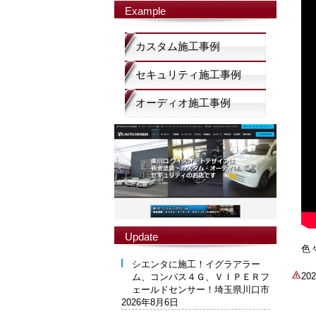
Example
カスタム施工事例
セキュリティ施工事例
オーディオ施工事例
Update
色
シエンタに施工！イグラアラー
2
ム、コンパス４Ｇ、ＶＩＰＥＲフ
ェールドセンサー！埼玉県川口市
2026年8月6日