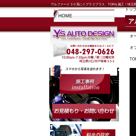
アルファード３０系にイグラ２プラス、TORを施工！埼玉
トッ
HOME
ア
オ
オ
T