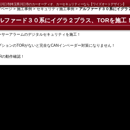
県川口市|埼玉県川口市のカーオーディオ、カーセキュリティーなら【ワイズオートデザイン】
プページ
>
施工事例
>
セキュリティ施工事例
>
アルファード３０系にイグラ
ルファード３０系にイグラ２プラス、TORを施工
ーサーアラームのデジタルセキュリティを施工！
プションのTORがないと完全なCANインベーダー対策になりません！
ORの動作確認！