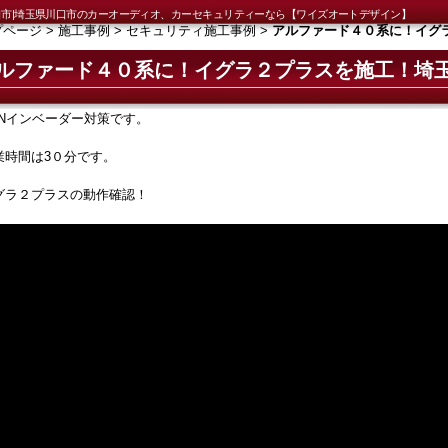
市|埼玉県川口市のカーオーディオ、カーセキュリティーなら【ワイズオートデザイン】
プページ
>
施工事例
>
セキュリティ施工事例
>
アルファード４０系に！イグ
ルファード４０系に！イグラ２プラスを施工！埼
ANインベーダー対策です。
業時間は3０分です。
グラ２プラスの動作確認！