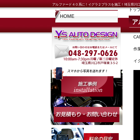
アルファード４０系に！イグラ２プラスを施工！埼玉県川口
トッ
HOME
ア
C
作
イ