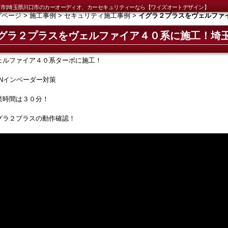
市|埼玉県川口市のカーオーディオ、カーセキュリティーなら【ワイズオートデザイン】
プページ
>
施工事例
>
セキュリティ施工事例
>
イグラ２プラスをヴェルファ
グラ２プラスをヴェルファイア４０系に施工！埼
ェルファイア４０系ターボに施工！
ANインベーダー対策
業時間は３０分！
グラ２プラスの動作確認！