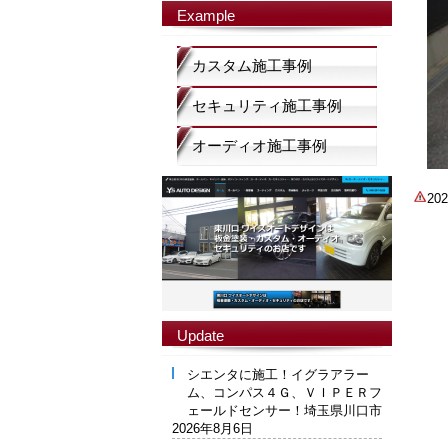
Example
カスタム施工事例
セキュリティ施工事例
オーディオ施工事例
2
Update
シエンタに施工！イグラアラー
ム、コンパス４Ｇ、ＶＩＰＥＲフ
ェールドセンサー！埼玉県川口市
2026年8月6日