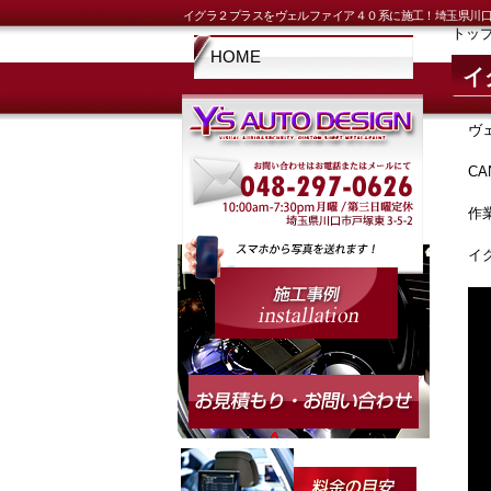
イグラ２プラスをヴェルファイア４０系に施工！埼玉県川口
トッ
HOME
イ
ヴ
C
作
イ