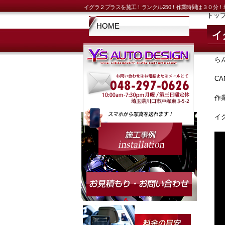
イグラ２プラスを施工！ランクル250！作業時間は３０分
トッ
HOME
イ
ら
C
作
イ