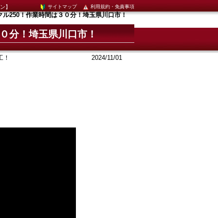
イン】
サイトマップ
利用規約・免責事項
ル250！作業時間は３０分！埼玉県川口市！
３０分！埼玉県川口市！
工！
2024/11/01