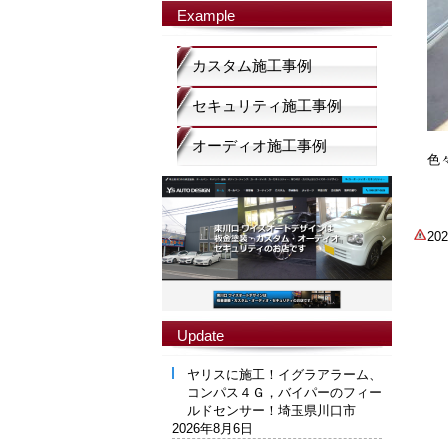
Example
カスタム施工事例
セキュリティ施工事例
オーディオ施工事例
色
2
Update
ヤリスに施工！イグラアラーム、
コンパス４Ｇ，バイパーのフィー
ルドセンサー！埼玉県川口市
2026年8月6日