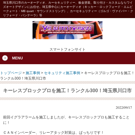
埼玉県川口市のカーオーディオ、カーセキュリティー、板金塗装、取り付け・カスタムならワイ
ズオートデザインにお任せ。埼玉県中心にカーオーディオ（キッカー・ロックフォード・エムビ
ークォート・MB quart・サウンドストリング）、カーセキュリティー（ゴルゴ・ヴァイパー・ク
リフォード・パンテーラ）等
スマートフォンサイト
MENU
トップページ
>
施工事例
>
セキュリティ施工事例
>
キーレスブロックプロを施工！
ランクル300！埼玉県川口市
キーレスブロックプロを施工！ランクル300！埼玉県川口市
2022/09/17
前回イグラアラームを施工しましたが、キーレスブロックプロも施工すること
に！
ＣＡＮインベーダー、リレーアタック対策は、ばっちりです！