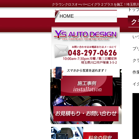
クラウンクロスオーバーにイグラ２プラスを施工！埼玉県川
トッ
HOME
ク
い
プ
ク
作
イ