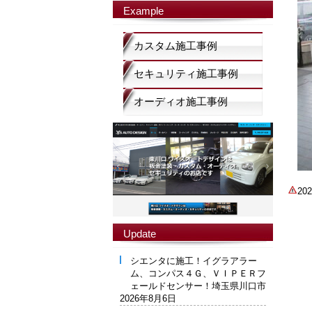
Example
カスタム施工事例
セキュリティ施工事例
オーディオ施工事例
2
Update
シエンタに施工！イグラアラー
ム、コンパス４Ｇ、ＶＩＰＥＲフ
ェールドセンサー！埼玉県川口市
2026年8月6日