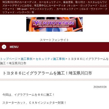
埼玉県川口市のカーオーディオ、カーセキュリティー、板金塗装、取り付け・カスタムならワイ
ズオートデザインにお任せ。埼玉県中心にカーオーディオ（キッカー・ロックフォード・エムビ
ークォート・MB quart・サウンドストリング）、カーセキュリティー（ゴルゴ・ヴァイパー・ク
リフォード・パンテーラ）等
スマートフォンサイト
MENU
トップページ
>
施工事例
>
セキュリティ施工事例
>
トヨタ８６にイグラアラームを
施工！埼玉県川口市
トヨタ８６にイグラアラームを施工！埼玉県川口市
2026/03/28
今回は、イグラアラームを８６に施工！
スターターカット、ＣＡＮインジェクター対策！