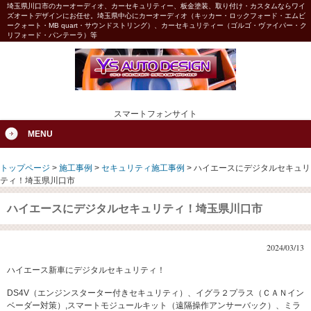
埼玉県川口市のカーオーディオ、カーセキュリティー、板金塗装、取り付け・カスタムならワイ
ズオートデザインにお任せ。埼玉県中心にカーオーディオ（キッカー・ロックフォード・エムビ
ークォート・MB quart・サウンドストリング）、カーセキュリティー（ゴルゴ・ヴァイパー・ク
リフォード・パンテーラ）等
スマートフォンサイト
MENU
トップページ
>
施工事例
>
セキュリティ施工事例
>
ハイエースにデジタルセキュリ
ティ！埼玉県川口市
ハイエースにデジタルセキュリティ！埼玉県川口市
2024/03/13
ハイエース新車にデジタルセキュリティ！
DS4V（エンジンスターター付きセキュリティ）、イグラ２プラス（ＣＡＮイン
ベーダー対策）,スマートモジュールキット（遠隔操作アンサーバック）、ミラ