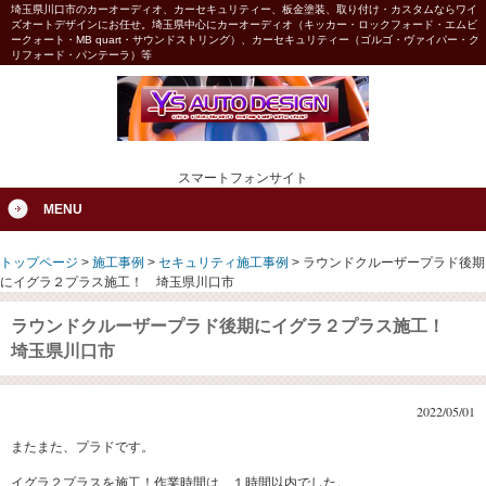
埼玉県川口市のカーオーディオ、カーセキュリティー、板金塗装、取り付け・カスタムならワイ
ズオートデザインにお任せ。埼玉県中心にカーオーディオ（キッカー・ロックフォード・エムビ
ークォート・MB quart・サウンドストリング）、カーセキュリティー（ゴルゴ・ヴァイパー・ク
リフォード・パンテーラ）等
スマートフォンサイト
MENU
トップページ
>
施工事例
>
セキュリティ施工事例
>
ラウンドクルーザープラド後期
にイグラ２プラス施工！ 埼玉県川口市
ラウンドクルーザープラド後期にイグラ２プラス施工！
埼玉県川口市
2022/05/01
またまた、プラドです。
イグラ２プラスを施工！作業時間は、１時間以内でした。