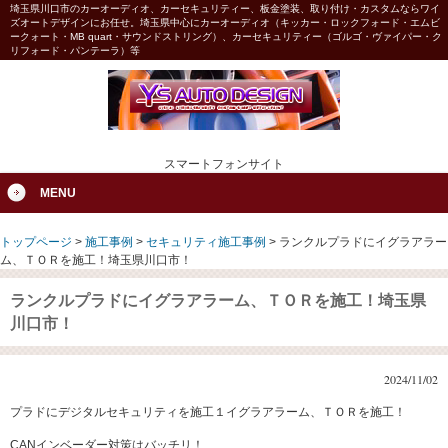
埼玉県川口市のカーオーディオ、カーセキュリティー、板金塗装、取り付け・カスタムならワイ
ズオートデザインにお任せ。埼玉県中心にカーオーディオ（キッカー・ロックフォード・エムビ
ークォート・MB quart・サウンドストリング）、カーセキュリティー（ゴルゴ・ヴァイパー・ク
リフォード・パンテーラ）等
スマートフォンサイト
MENU
トップページ
>
施工事例
>
セキュリティ施工事例
>
ランクルプラドにイグラアラー
ム、ＴＯＲを施工！埼玉県川口市！
ランクルプラドにイグラアラーム、ＴＯＲを施工！埼玉県
川口市！
2024/11/02
プラドにデジタルセキュリティを施工１イグラアラーム、ＴＯＲを施工！
CANインベーダー対策はバッチリ！