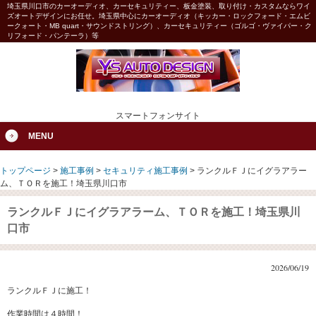
埼玉県川口市のカーオーディオ、カーセキュリティー、板金塗装、取り付け・カスタムならワイ
ズオートデザインにお任せ。埼玉県中心にカーオーディオ（キッカー・ロックフォード・エムビ
ークォート・MB quart・サウンドストリング）、カーセキュリティー（ゴルゴ・ヴァイパー・ク
リフォード・パンテーラ）等
スマートフォンサイト
MENU
トップページ
>
施工事例
>
セキュリティ施工事例
>
ランクルＦＪにイグラアラー
ム、ＴＯＲを施工！埼玉県川口市
ランクルＦＪにイグラアラーム、ＴＯＲを施工！埼玉県川
口市
2026/06/19
ランクルＦＪに施工！
作業時間は４時間！