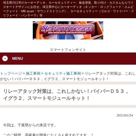
埼玉県川口市のカーオーディオ、カーセキュリティー、板金塗装、取り付け・カスタムならワイ
ズオートデザインにお任せ。埼玉県中心にカーオーディオ（キッカー・ロックフォード・エムビ
ークォート・MB quart・サウンドストリング）、カーセキュリティー（ゴルゴ・ヴァイパー・ク
リフォード・パンテーラ）等
スマートフォンサイト
MENU
トップページ
>
施工事例
>
セキュリティ施工事例
>
リレーアタック対策は、これし
かない！バイパーＤＳ３，イグラ２、スマートモジュールキット！
リレーアタック対策は、これしかない！バイパーＤＳ３，
イグラ２、スマートモジュールキット！
2021/01/24
今回は、千葉県からの来店です。
このご時世、高級車が簡単にたくさん盗まれてます。！