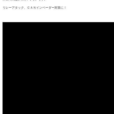
リレーアタック、ＣＡＮインベーダー対策に！