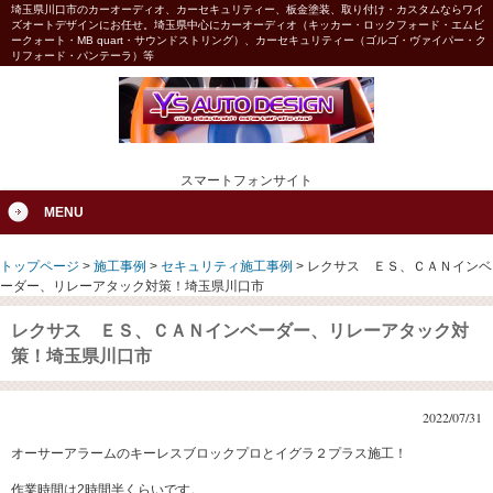
埼玉県川口市のカーオーディオ、カーセキュリティー、板金塗装、取り付け・カスタムならワイ
ズオートデザインにお任せ。埼玉県中心にカーオーディオ（キッカー・ロックフォード・エムビ
ークォート・MB quart・サウンドストリング）、カーセキュリティー（ゴルゴ・ヴァイパー・ク
リフォード・パンテーラ）等
スマートフォンサイト
MENU
トップページ
>
施工事例
>
セキュリティ施工事例
>
レクサス ＥＳ、ＣＡＮインベ
ーダー、リレーアタック対策！埼玉県川口市
レクサス ＥＳ、ＣＡＮインベーダー、リレーアタック対
策！埼玉県川口市
2022/07/31
オーサーアラームのキーレスブロックプロとイグラ２プラス施工！
作業時間は2時間半くらいです。