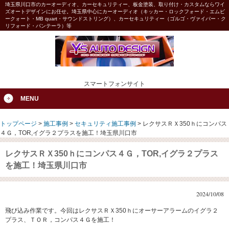
埼玉県川口市のカーオーディオ、カーセキュリティー、板金塗装、取り付け・カスタムならワイ
ズオートデザインにお任せ。埼玉県中心にカーオーディオ（キッカー・ロックフォード・エムビ
ークォート・MB quart・サウンドストリング）、カーセキュリティー（ゴルゴ・ヴァイパー・ク
リフォード・パンテーラ）等
スマートフォンサイト
MENU
トップページ
>
施工事例
>
セキュリティ施工事例
>
レクサスＲＸ350ｈにコンパス
４Ｇ，TOR,イグラ２プラスを施工！埼玉県川口市
レクサスＲＸ350ｈにコンパス４Ｇ，TOR,イグラ２プラス
を施工！埼玉県川口市
2024/10/08
飛び込み作業です。今回はレクサスＲＸ350ｈにオーサーアラームのイグラ２
プラス、ＴＯＲ，コンパス４Ｇを施工！