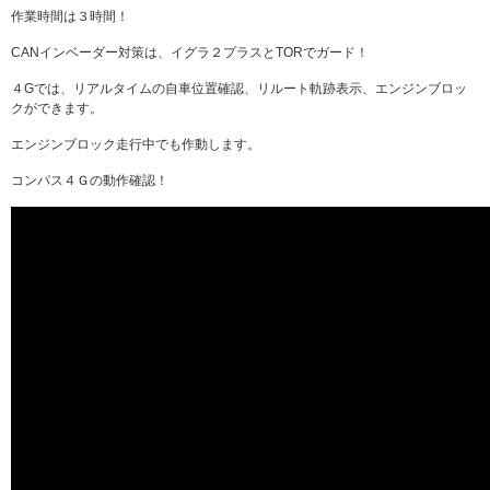
作業時間は３時間！
CANインベーダー対策は、イグラ２プラスとTORでガード！
４Gでは、リアルタイムの自車位置確認、リルート軌跡表示、エンジンブロッ
クができます。
エンジンブロック走行中でも作動します。
コンパス４Ｇの動作確認！