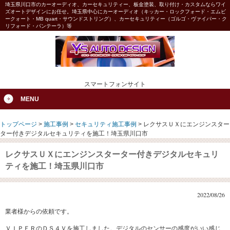
埼玉県川口市のカーオーディオ、カーセキュリティー、板金塗装、取り付け・カスタムならワイ
ズオートデザインにお任せ。埼玉県中心にカーオーディオ（キッカー・ロックフォード・エムビ
ークォート・MB quart・サウンドストリング）、カーセキュリティー（ゴルゴ・ヴァイパー・ク
リフォード・パンテーラ）等
スマートフォンサイト
MENU
トップページ
>
施工事例
>
セキュリティ施工事例
>
レクサスＵＸにエンジンスター
ター付きデジタルセキュリティを施工！埼玉県川口市
レクサスＵＸにエンジンスターター付きデジタルセキュリ
ティを施工！埼玉県川口市
2022/08/26
業者様からの依頼です。
ＶＩＰＥＲのＤＳ４Ｖを施工しました。デジタルのセンサーの感度がいい感じ