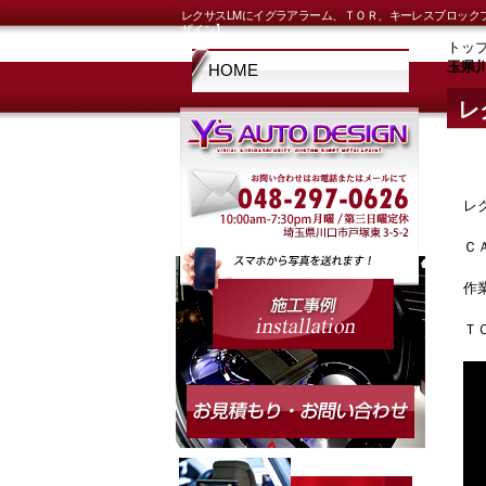
レクサスLMにイグラアラーム、ＴＯＲ、キーレスブロック
ザイン】
トッ
玉県
HOME
レ
玉
レ
Ｃ
作
Ｔ