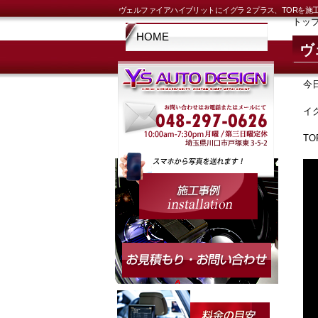
ヴェルファイアハイブリットにイグラ２プラス、TORを施
トッ
HOME
ヴ
今
イ
T