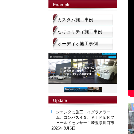
Example
カスタム施工事例
セキュリティ施工事例
オーディオ施工事例
Update
シエンタに施工！イグラアラー
ム、コンパス４Ｇ、ＶＩＰＥＲフ
ェールドセンサー！埼玉県川口市
2026年8月6日