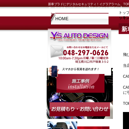
新車プラドにデジタルセキュリティ！イグラアラーム、TO
オ、カーセキュリティーなら【ワイズオートデザイン】
トッ
ッキ
HOME
新
ン
飛
当
C
C
に
T