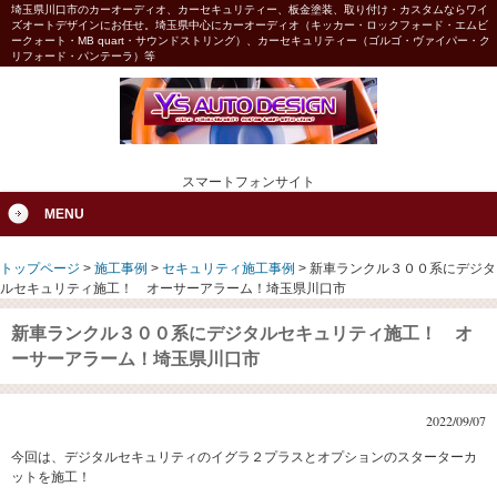
埼玉県川口市のカーオーディオ、カーセキュリティー、板金塗装、取り付け・カスタムならワイ
ズオートデザインにお任せ。埼玉県中心にカーオーディオ（キッカー・ロックフォード・エムビ
ークォート・MB quart・サウンドストリング）、カーセキュリティー（ゴルゴ・ヴァイパー・ク
リフォード・パンテーラ）等
スマートフォンサイト
MENU
トップページ
>
施工事例
>
セキュリティ施工事例
>
新車ランクル３００系にデジタ
ルセキュリティ施工！ オーサーアラーム！埼玉県川口市
新車ランクル３００系にデジタルセキュリティ施工！ オ
ーサーアラーム！埼玉県川口市
2022/09/07
今回は、デジタルセキュリティのイグラ２プラスとオプションのスターターカ
ットを施工！