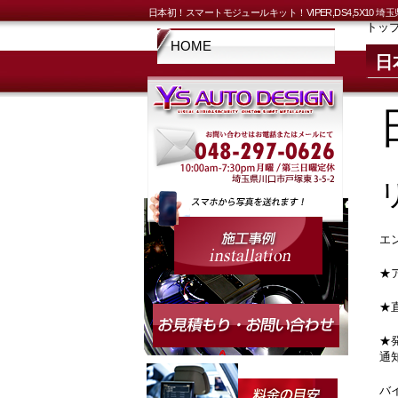
日本初！スマートモジュールキット！VIPER,DS4,5X1
トッ
HOME
日
エ
★
★
★
通
バ