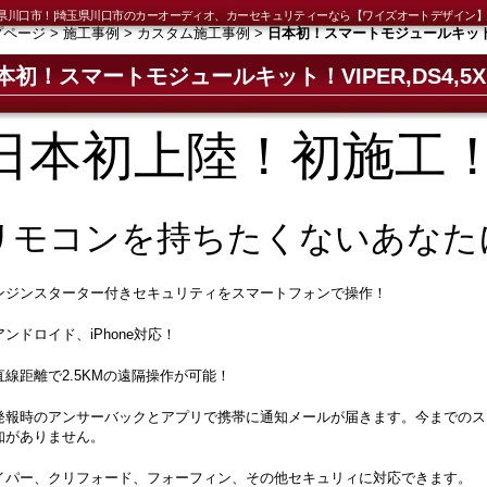
0 埼玉県川口市！|埼玉県川口市のカーオーディオ、カーセキュリティーなら【ワイズオートデザイン
プページ
>
施工事例
>
カスタム施工事例
>
日本初！スマートモジュールキット！V
本初！スマートモジュールキット！VIPER,DS4,5
日本初上陸！初施工
リモコンを持ちたくないあなた
ンジンスターター付きセキュリティをスマートフォンで操作！
アンドロイド、iPhone対応！
直線距離で2.5KMの遠隔操作が可能！
発報時のアンサーバックとアプリで携帯に通知メールが届きます。今までのス
知がありません。
イパー、クリフォード、フォーフィン、その他セキュリィに対応できます。