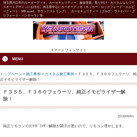
埼玉県川口市のカーオーディオ、カーセキュリティー、板金塗装、取り付け・カスタムならワイ
ズオートデザインにお任せ。埼玉県中心にカーオーディオ（キッカー・ロックフォード・エムビ
ークォート・MB quart・サウンドストリング）、カーセキュリティー（ゴルゴ・ヴァイパー・ク
リフォード・パンテーラ）等
スマートフォンサイト
MENU
トップページ
>
施工事例
>
カスタム施工事例
>
Ｆ３５５、Ｆ３６０フェラーリ、純
正イモビライザー解除！
Ｆ３５５、Ｆ３６０フェラーリ、純正イモビライザー解
除！
2018/09/01
純正リモコンでのｲﾓﾋﾞﾗｲｻﾞｰ解除が調子が悪いので、リモコン増やします。