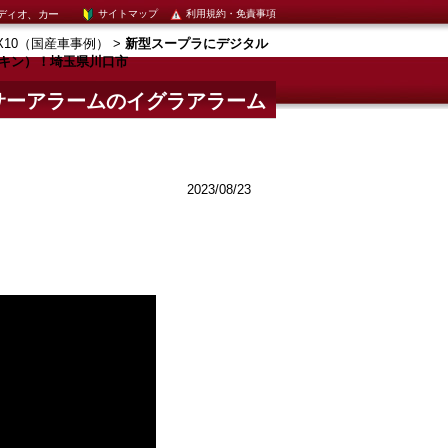
ディオ、カー
サイトマップ
利用規約・免責事項
X10（国産車事例）
>
新型スープラにデジタル
ッキン）！埼玉県川口市
サーアラームのイグラアラーム
2023/08/23