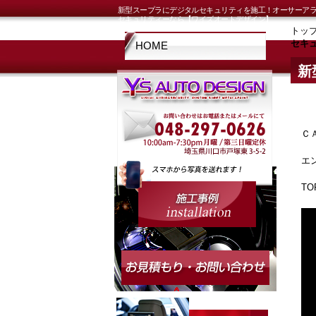
新型スープラにデジタルセキュリティを施工！オーサーアラ
セキュリティーなら【ワイズオートデザイン】
トッ
セキ
HOME
新
＆
Ｃ
エ
T