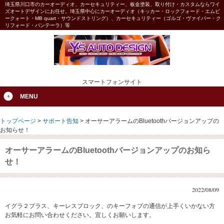
埼玉県川口市のカーオーディオ、カーセキュリティー、板金塗装、取り付け・カスタムならワイ
ズオートデザインにお任せ。埼玉県中心にカーオーディオ（キッカー・ロックフォード・エムビ
ークォート・MB quart・サウンドストリング）、カーセキュリティー（ゴルゴ・ヴァイパー・ク
リフォード・パンテーラ）等
スマートフォンサイト
MENU
トップページ
>
サポート告知
>
オーサーアラームのBluetoothバージョンアップの
お知らせ！
オーサーアラームのBluetoothバージョンアップのお知ら
せ！
2022/08/09
イグラ２プラス、キーレスブロック、のキーフォブの通信が上手くいかない方
お気軽にお問い合わせください。宜しくお願いします。